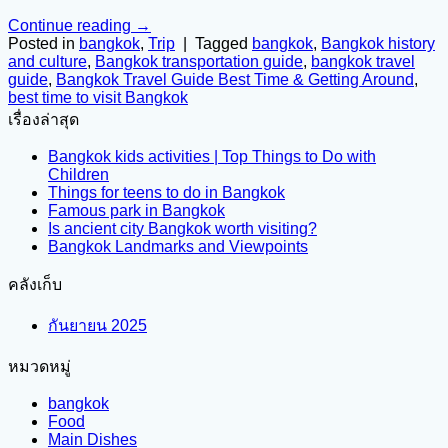
Continue reading
→
Posted in
bangkok
,
Trip
|
Tagged
bangkok
,
Bangkok history
and culture
,
Bangkok transportation guide
,
bangkok travel
guide
,
Bangkok Travel Guide Best Time & Getting Around
,
best time to visit Bangkok
เรื่องล่าสุด
Bangkok kids activities | Top Things to Do with
Children
Things for teens to do in Bangkok
Famous park in Bangkok
Is ancient city Bangkok worth visiting?
Bangkok Landmarks and Viewpoints
คลังเก็บ
กันยายน 2025
หมวดหมู่
bangkok
Food
Main Dishes