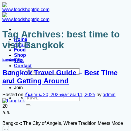
ข้าม
ไป
ยัง
เนื้อหา
Tag Archives:
best time to
Home
visit Bangkok
About
Food
Shop
Trip.
bangkok
,
Trip
Contact
Bangkok Travel Guide – Best Time
ค้นหา:
and Getting Around
Join
Posted on
กันยายน 20, 2025
ตุลาคม 11, 2025
by
admin
ค้นหา:
20
ก.ย.
Bangkok: The City of Angels, Where Tradition Meets Mode
[…]